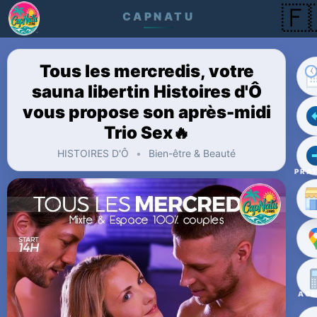
🇫
CAPNATU
Tous les mercredis, votre
sauna libertin Histoires d'Ô
vous propose son après-midi
Trio Sex🔥
HISTOIRES D'Ô
•
Bien-être & Beauté